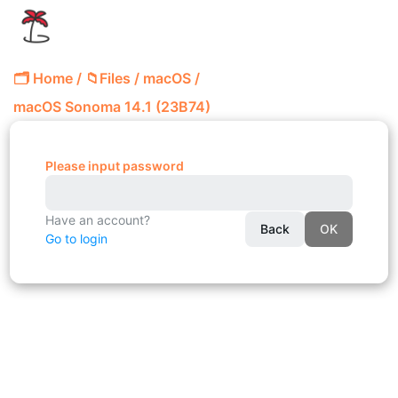
🗂️ Home
/
📁Files
/
macOS
/
macOS Sonoma 14.1 (23B74)
Please input password
Have an account?
Back
OK
Go to login